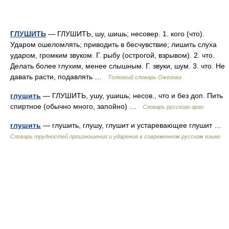
ГЛУШИТЬ
— ГЛУШИТЬ, шу, шишь; несовер. 1. кого (что).
Ударом ошеломлять; приводить в бесчувствие; лишить слуха
ударом, громким звуком. Г. рыбу (острогой, взрывом). 2. что.
Делать более глухим, менее слышным. Г. звуки, шум. 3. что. Не
давать расти, подавлять …
Толковый словарь Ожегова
глушить
— ГЛУШИТЬ, ушу, ушишь; несов., что и без доп. Пить
спиртное (обычно много, запойно) …
Словарь русского арго
глушить
— глушить, глушу, глушит и устаревающее глушит …
Словарь трудностей произношения и ударения в современном русском языке