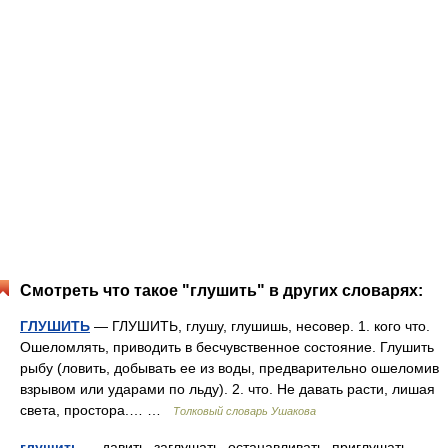
Смотреть что такое "глушить" в других словарях:
ГЛУШИТЬ
— ГЛУШИТЬ, глушу, глушишь, несовер. 1. кого что.
Ошеломлять, приводить в бесчувственное состояние. Глушить
рыбу (ловить, добывать ее из воды, предварительно ошеломив
взрывом или ударами по льду). 2. что. Не давать расти, лишая
света, простора.… …
Толковый словарь Ушакова
глушить
— давить, заглушать, останавливать, приглушать,