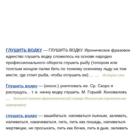
ГЛУШИТЬ ВОДКУ
— ГЛУШИТЬ ВОДКУ. Ироническое фразовое
единство глушить водку сложилось на основе народно
профессионального оборота глушить рыбу (топором или
толстым концом палки бить по тонкому осеннему льду на том
месте, где стоит рыба, чтобы оглушить ее).… …
История слов
Глушить водку
— (иноск.) уничтожать ее. Ср. Скоро я
распущусь... т. е. начну водку глушить. М. Горькій. Коноваловъ
…
Большой толково-фразеологический словарь Михельсона (оригинальная
орфография)
глушить водку
— зашибаться, напиваться пьяным, заливать,
напиваться, накачиваться, пить, пить как лошадь, напиваться
мертвецки, не просыхать, пить как бочка, пить в дым, заливать