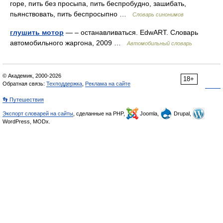
горе, пить без просыпа, пить беспробудно, зашибать,
пьянствовать, пить беспросыпно …
Словарь синонимов
глушить мотор
— – останавливаться. EdwART. Словарь
автомобильного жаргона, 2009 …
Автомобильный словарь
© Академик, 2000-2026
18+
Обратная связь:
Техподдержка
,
Реклама на сайте
👣 Путешествия
Экспорт словарей на сайты
, сделанные на PHP,
Joomla,
Drupal,
WordPress, MODx.